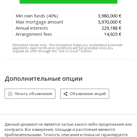
Min own funds
(40%)
3,980,000 €
Max mortgage amount
5,970,000 €
Annual interests
229,188 €
Arrangement fees
14,925 €
Estimated results only :
the simulation helps you understand potential
payments; exact terms and conditions will be provided once you
request an offer through the “Get in touch” button
Дополнительные опции
Печать объявления
Объявление акций
Данный документ не является частью какого-либо предложения или
контракта. Все измерения, площади и расстояния являются
приблизительными. Точность описания и плана не гарантируется.