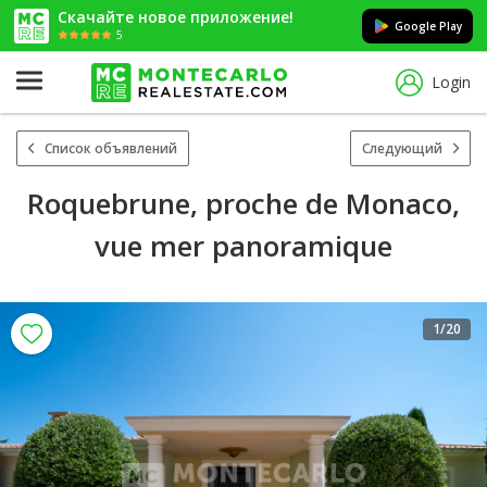
Скачайте новое приложение!
Google Play
5
Login
Список объявлений
Следующий
Roquebrune, proche de Monaco,
vue mer panoramique
1
/20