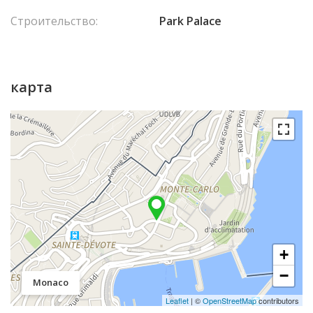
Строительство:
Park Palace
карта
+
−
Monaco
Leaflet
| ©
OpenStreetMap
contributors