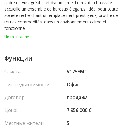
cadre de vie agréable et dynamisme. Le rez-de-chaussée
accueille un ensemble de bureaux élégants, idéal pour toute
société recherchant un emplacement prestigieux, proche de
toutes commodités, dans un environnement calme et
fonctionnel.
Читать далее
Idéalement situés dans le quartier prisé de Fontvieille, ces
bureaux bénéficient d’un cadre de travail privilégié, à deux pas de
toutes les commodités. Installés au sein d’une résidence de
Функции
standing avec jardins privés, sécurité 24h/24 et atmosphère
paisible, ils offrent un environnement professionnel à la fois
Ссылка:
V1758MC
prestigieux et serein.
Avec une superficie de 225 m², l’espace se compose d’un hall
Тип недвижимости:
Офис
d’accueil/réception, de six bureaux modulables, d’une cuisine
équipée, de sanitaires hommes et femmes ainsi que d’un local
Договор:
продажа
technique fonctionnel.
Цена:
7 956 000 €
Местные жители:
5