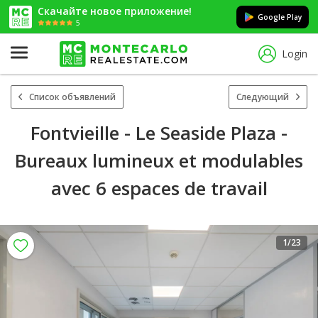
Скачайте новое приложение!
Google Play
5
Login
Список объявлений
Следующий
Fontvieille - Le Seaside Plaza -
Bureaux lumineux et modulables
avec 6 espaces de travail
1
/23