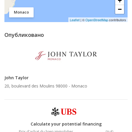
+
−
Monaco
Leaflet
| ©
OpenStreetMap
contributors
Опубликовано
John Taylor
20, boulevard des Moulins 98000 -
Monaco
Calculate your potential financing
Prix d'achat du bien immobilier
(In €)