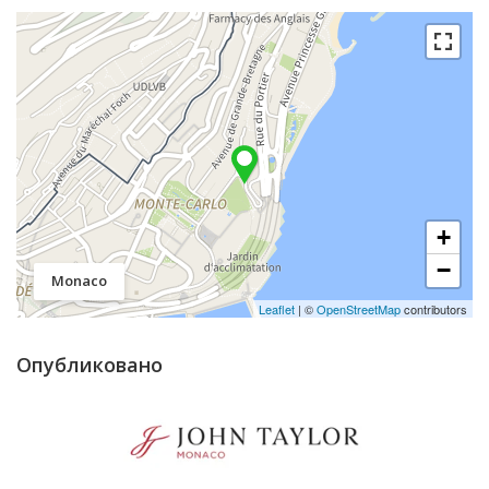
+
−
Monaco
Leaflet
| ©
OpenStreetMap
contributors
Опубликовано