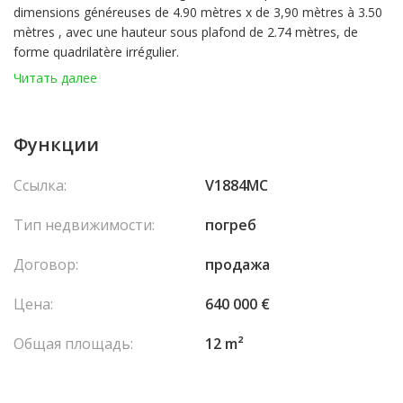
dimensions généreuses de 4.90 mètres x de 3,90 mètres à 3.50
mètres , avec une hauteur sous plafond de 2.74 mètres, de
forme quadrilatère irrégulier.
Читать далее
Idéalement située au cœur du carré d’or, une zone bénéficiant
de nombreux commerces.
Функции
Cet espace offre une superficie importante et rare pour cet
ensemble (cf. Plan ci-après) pour un usage de stockage,
Ссылка:
V1884MC
notamment même pour les commerces situés à proximité
comme les habitants de l’immeuble. Elle est saine et sèche,
Тип недвижимости:
погреб
dispose d’une alimentation électrique ainsi que d’un éclairage.
Договор:
продажа
Цена:
640 000 €
Общая площадь:
12 m²