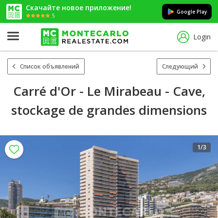
Скачайте новое приложение!
Google Play
5
Login
Список объявлений
Следующий
Carré d'Or - Le Mirabeau - Cave,
stockage de grandes dimensions
1
/3