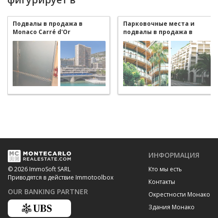
Подвалы в продажа в
Парковочные места и
Monaco Carré d'Or
подвалы в продажа в
Monaco Carré d'Or
ИНФОРМАЦИЯ
Кто мы есть
© 2026 ImmoSoft SARL
Приводятся в действие Immotoolbox
Контакты
OUR BANKING PARTNER
Окрестности Монако
Здания Монако