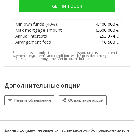
GET IN TOUCH
Min own funds
(40%)
4,400,000 €
Max mortgage amount
6,600,000 €
Annual interests
253,374 €
Arrangement fees
16,500 €
Estimated results only :
the simulation helps you understand potential
payments; exact terms and conditions will be provided once you
request an offer through the “Get in touch” button
Дополнительные опции
Печать объявления
Объявление акций
Данный документ не является частью какого-либо предложения или