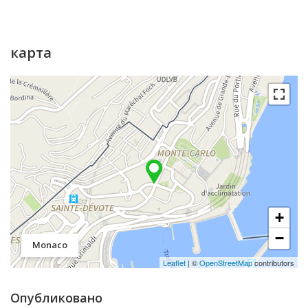
карта
+
−
Monaco
Leaflet
| ©
OpenStreetMap
contributors
Опубликовано