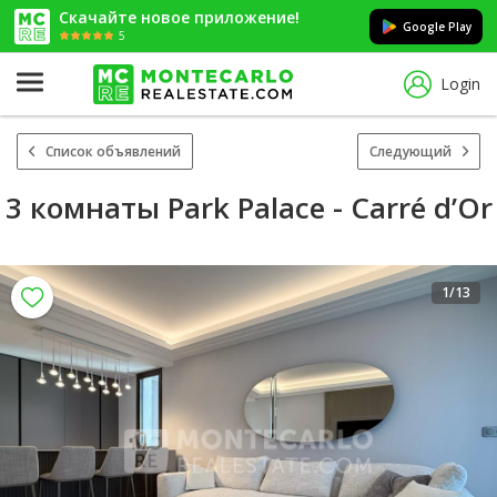
Скачайте новое приложение!
Google Play
5
Login
Список объявлений
Следующий
3 комнаты Park Palace - Carré d’Or
1
/13