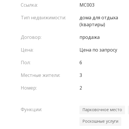
отличное естественное освещение и комфорт.
Ссылка:
MC003
Некоторые представленные фотографии явля
Тип недвижимости:
домa для отдыха
искусственного интеллекта, демонстрирующи
(kвартиры)
В настоящее время квартира сдаётся в аренду 
Резиденция предлагает премиальные услуги: ко
Договор:
продажа
Редкий объект, сочетающий исключительное р
Квартира сдана в аренду до марта 2028 года.
Цена:
Цена по запросу
Пол:
6
Местные жители:
3
Номер:
2
Функции:
Парковочное место
Роскошные услуги