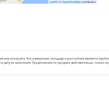
Leaflet
| ©
OpenStreetMap
contributors
ия или контракта. Все измерения, площади и расстояния являются прибл
на дату их занесения. Предложения по продаже действительны, только п