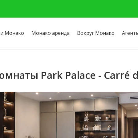
и Монако
Монако аренда
Вокруг Монако
Агент
омнаты Park Palace - Carré 