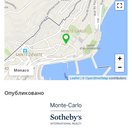
+
−
Monaco
Leaflet
| ©
OpenStreetMap
contributors
Опубликовано