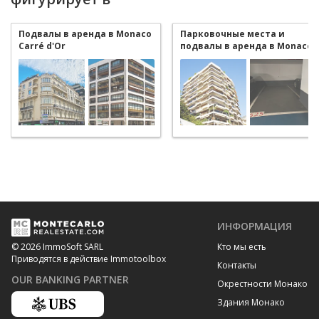
Подвалы в аренда в Monaco
Парковочные места и
Carré d'Or
подвалы в аренда в Monaco
Carré d'Or
ИНФОРМАЦИЯ
Кто мы есть
© 2026 ImmoSoft SARL
Приводятся в действие Immotoolbox
Контакты
OUR BANKING PARTNER
Окрестности Монако
Здания Монако