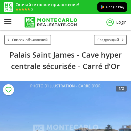
Скачайте новое приложение!
Google Play
5
Login
Список объявлений
Следующий
Palais Saint James - Cave hyper
centrale sécurisée - Carré d’Or
1
/2