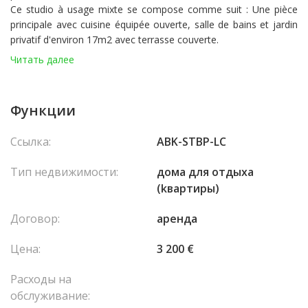
Ce studio à usage mixte se compose comme suit : Une pièce
principale avec cuisine équipée ouverte, salle de bains et jardin
privatif d'environ 17m2 avec terrasse couverte.
Une cave complète ce bien.
Читать далее
Функции
Ссылка:
ABK-STBP-LC
Тип недвижимости:
домa для отдыха
(kвартиры)
Договор:
аренда
Цена:
3 200 €
Расходы на
обслуживание: