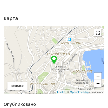
карта
+
−
Monaco
Leaflet
| ©
OpenStreetMap
contributors
Опубликовано