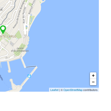
+
−
Leaflet
| ©
OpenStreetMap
contributors