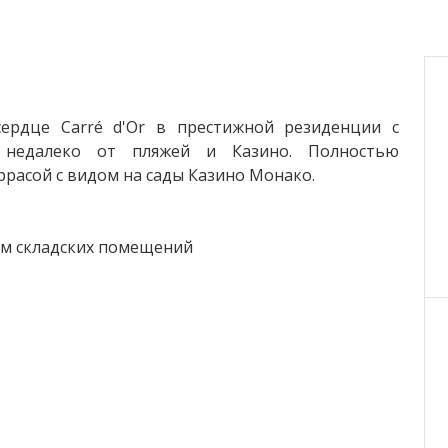
ердце Carré d'Or в престижной резиденции с
, недалеко от пляжей и Казино. Полностью
расой с видом на сады Казино Монако.
ом складских помещений
алы и/или парковочные места.
риобрести дополнительные парковочные места и