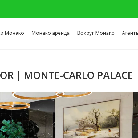
и Монако
Монако аренда
Вокруг Монако
Агент
'OR | MONTE-CARLO PALACE |