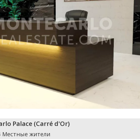
rlo Palace
(
Carré d'Or
)
3 Местные жители