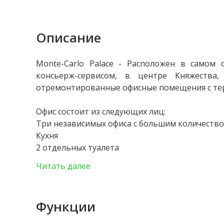
Описание
Monte-Carlo Palace
- Расположен в самом с
консьерж-сервисом, в центре Княжества
отремонтированные офисные помещения с тер
Офис состоит из следующих лиц:
Три независимых офиса с большим количеств
Кухня
2 отдельных туалета
Большая и светлая терраса
Читать далее
Возможность приобрести дополнительно подв
В дополнение к этому предложению можно п
подвалы .
Функции