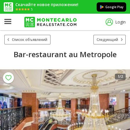
Скачайте новое приложение!
Google Play
5
Login
Список объявлений
Следующий
Bar-restaurant au Metropole
1
/2