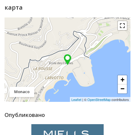
карта
+
−
Monaco
Leaflet
| ©
OpenStreetMap
contributors
Опубликовано