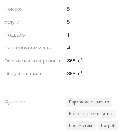
душевой, а также гардероб.
Номер:
5
Выделяющей особенностью резиденции является
просторная терраса, создающая бесшовное соединение
Услуги:
5
между внутренними и внешними жилыми пространствами, а
также открывает захватывающие морские виды.
Подвалы:
1
Недвижимость включает четыре частных парковочных
места и подвал.
Парковочные места:
4
Обитаемая поверхность:
868 m²
Общая площадь:
868 m²
Функции:
Парковочное место
Новое строительство
Просмотры
Погреб