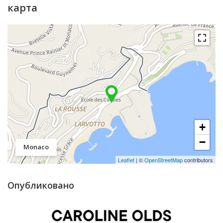
карта
+
−
Monaco
Leaflet
| ©
OpenStreetMap
contributors
Опубликовано