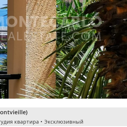
ontvieille
)
тудия квартира
Эксклюзивный