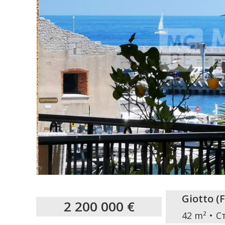
Giotto
(
F
2 200 000 €
42 m²
С