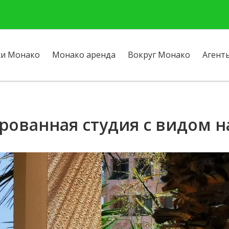
и Монако
Монако аренда
Вокруг Монако
Агент
ированная студия с видом 