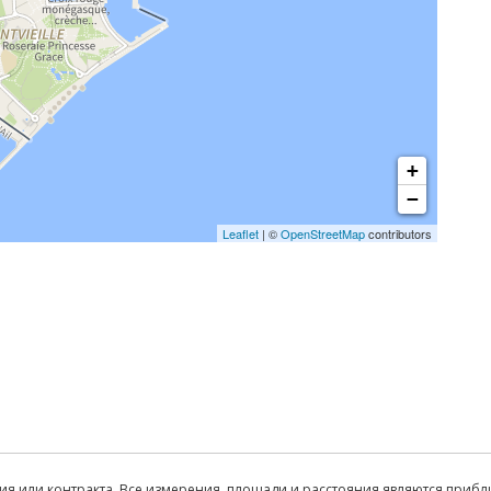
+
−
Leaflet
| ©
OpenStreetMap
contributors
ия или контракта. Все измерения, площади и расстояния являются прибл