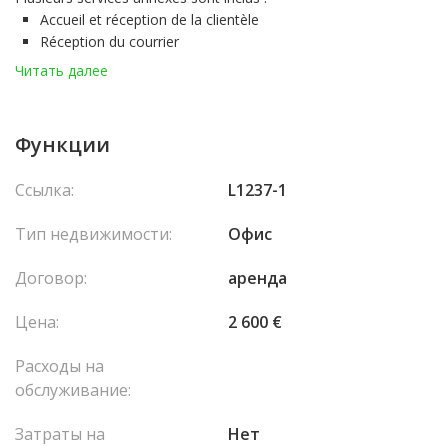
Accueil et réception de la clientèle
Réception du courrier
Système téléphonique avec lignes extérieures directes et
Читать далее
standard
Accès ADSL
Equipement mobilier
Функции
Le nettoyage quotidien
Un espace cuisine ...
Ссылка:
L1237-1
Loyer mensuel à partir de 2600 € HT + Pack Business
Тип недвижимости:
Офис
Договор:
аренда
Цена:
2 600 €
Расходы на
обслуживание:
Затраты на
Нет