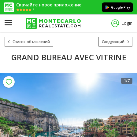
Скачайте новое приложение!
Google Play
5
Login
Список объявлений
Следующий
GRAND BUREAU AVEC VITRINE
1
/7