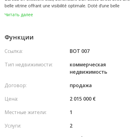
belle vitrine offrant une visibilité optimale. Doté d’une belle
hauteur sous plafond, il se compose d’un espace principal, d’une
Читать далее
salle de réunion ainsi que de deux W.C. Le bien est actuellement
loué pour un montant de 4.500 € HT par mois.
Функции
Ссылка:
BOT 007
Тип недвижимости:
коммерческая
недвижимость
Договор:
продажа
Цена:
2 015 000 €
Местные жители:
1
Услуги:
2