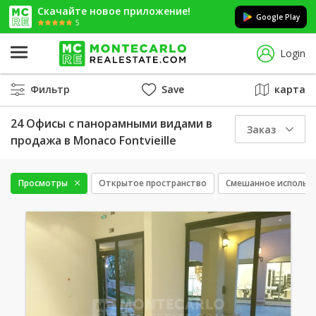
Скачайте новое приложение!
Google Play
5
Login
Фильтр
Save
карта
24 Офисы с панорамными видами в
Заказ
продажа в Monaco Fontvieille
Просмотры
Открытое пространство
Смешанное использ