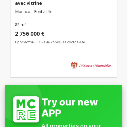
avec vitrine
Monaco - Fontvieille
85 m²
2 756 000 €
Просмотры
Очень хорошее состояние
Try our new
APP
All properties on your