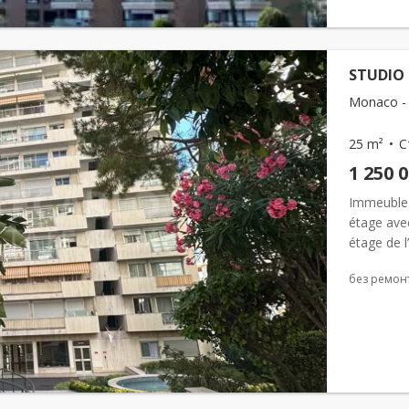
STUDIO 
Monaco - 
25 m²
С
1 250 
Immeuble 
étage avec
étage de l
luminosi...
без ремон