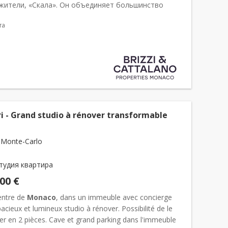
жители, «Скала». Он объединяет большинство
ских институтов страны: Княжеский дворец, ратушу,
та
ьство, Национальный совет...
ri - Grand studio à rénover transformable
 Monte-Carlo
тудия квартира
000 €
centre de
Monaco
, dans un immeuble avec concierge
acieux et lumineux studio à rénover. Possibilité de le
er en 2 pièces. Cave et grand parking dans l'immeuble