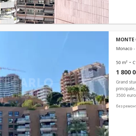
MONTE C
Monaco - 
50 m²
С
1 800 
Grand stud
principale
3500 euro
без ремон