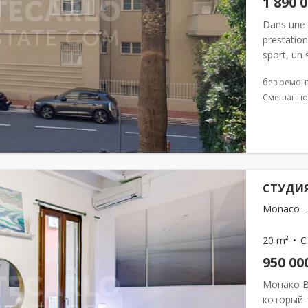
1 890 
Dans une 
prestation
sport, un 
public et
без ремон
Смешанно
СТУДИЯ
Monaco - 
20 m²
С
950 00
Монако В
который 