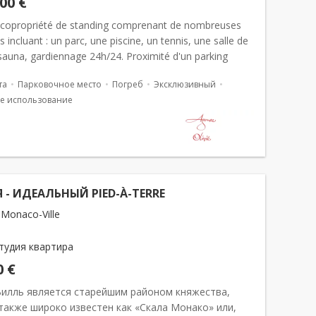
000 €
copropriété de standing comprenant de nombreuses
s incluant : un parc, une piscine, un tennis, une salle de
sauna, gardiennage 24h/24. Proximité d'un parking
 de commerces dont un supermarché. Studio c...
та
Парковочное место
Погреб
Эксклюзивный
е использование
 - ИДЕАЛЬНЫЙ PIED-À-TERRE
Monaco-Ville
тудия квартира
0 €
илль является старейшим районом княжества,
также широко известен как «Скала Монако» или,