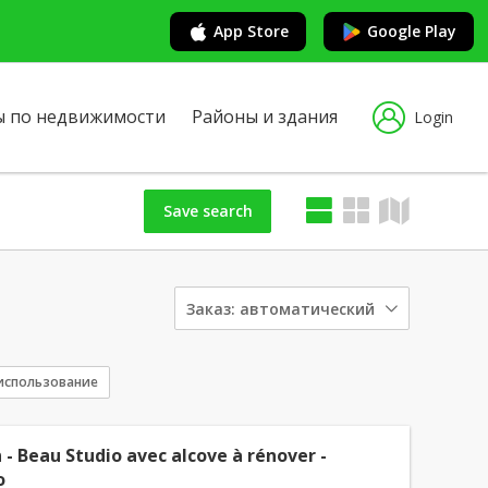
App Store
Google Play
ы по недвижимости
Районы и здания
Login
Save search
Заказ:
автоматический
использование
 - Beau Studio avec alcove à rénover -
o