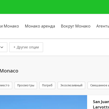
и Монако
Монако аренда
Вокруг Монако
Агент
+ Другие опции
 Monaco
 место
Просмотры
Погреб
Эксклюзивный
Смешанное 
San Juan
Larvott