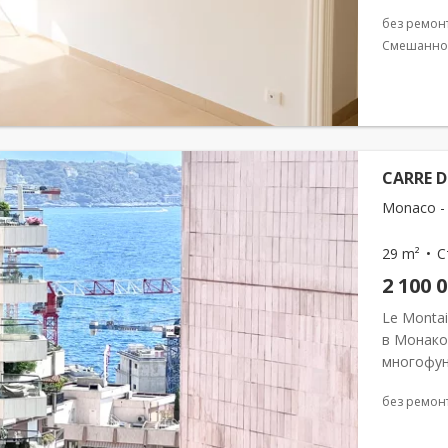
inclus. Ce
без ремон
Смешанно
CARRE 
Monaco - 
29 m²
С
2 100 
Le Monta
в Монако
многофун
этаже. И
без ремон
следующе