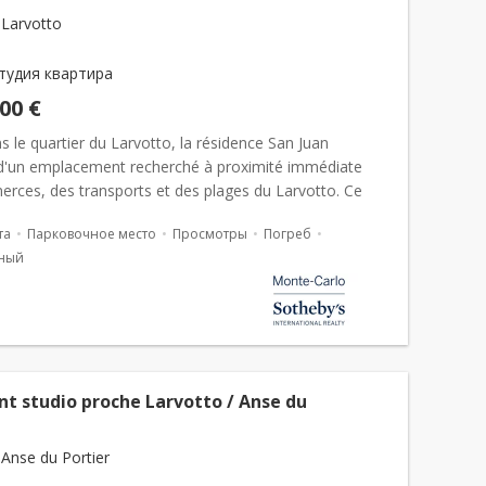
Larvotto
тудия квартира
000 €
s le quartier du Larvotto, la résidence San Juan
 d'un emplacement recherché à proximité immédiate
rces, des transports et des plages du Larvotto. Ce
sidentiel, apprécié pour sa qualité de vie et son accès
та
Парковочное место
Просмотры
Погреб
ный
t studio proche Larvotto / Anse du
Anse du Portier