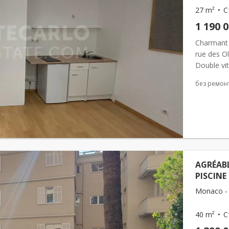
27 m²
С
1 190 
Charmant 
rue des Ol
Double vi
без ремон
AGRÉABL
PISCINE
Monaco - 
40 m²
С