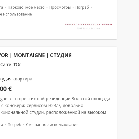
 lumineux studio situé au 2ème &...
та
Парковочное место
Просмотры
Погреб
е использование
D'OR | MONTAIGNE | СТУДИЯ
Carré d'Or
тудия квартира
000 €
igne a - в престижной резиденции Золотой площади
 с консьерж-сервисом H24/7, довольно
кциональной студии, расположенной на высоком
деальный инвестор Квартира состоит из
та
Погреб
Смешанное использование
го: Прихожая Ванная комната Мини-кухн...