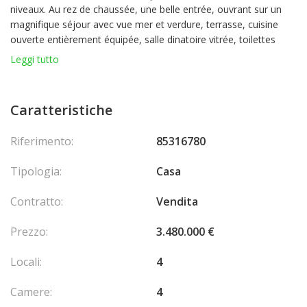
niveaux. Au rez de chaussée, une belle entrée, ouvrant sur un
magnifique séjour avec vue mer et verdure, terrasse, cuisine
ouverte entièrement équipée, salle dinatoire vitrée, toilettes
avec lave-mains, 2 suites avec salles de bains.
Leggi tutto
Au rez de jardin avec accès indépendant, 2 suites avec salles
douches, buanderie, salle de sport/bureau.
Caratteristiche
Piscine très agréable
Riferimento:
85316780
Accès facile pour Monaco
Tipologia:
Casa
Proche commerces à pied
Contratto:
Vendita
Honoraires charge vendeur
Prezzo:
3.480.000 €
Les informations sur les risques auxquels ce bien est exposé
Locali:
4
sont disponibles sur le site Géorisques georisques.gouv.fr Les
honoraires sont à la charge du vendeur.
Camere:
4