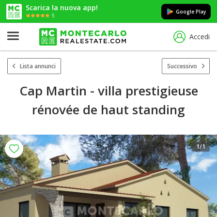
Scarica la nuova app!
Google Play
5
Accedi
Lista annunci
Successivo
Cap Martin - villa prestigieuse
rénovée de haut standing
1
/1