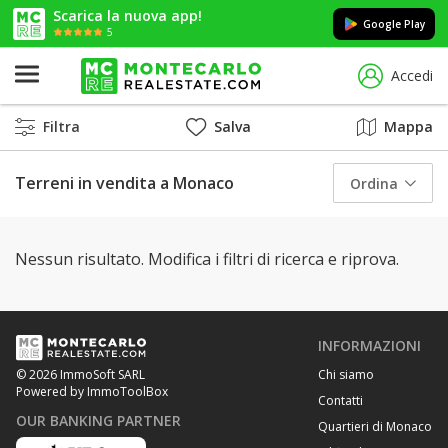
Scarica la nuova app!
Google Play
5
Accedi
Filtra
Salva
Mappa
Terreni in vendita a Monaco
Ordina
Nessun risultato. Modifica i filtri di ricerca e riprova.
INFORMAZIONI
Chi siamo
© 2026 ImmoSoft SARL
Powered by ImmoToolBox
Contatti
OUR BANKING PARTNER
Quartieri di Monaco