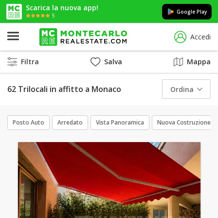
Scarica la nuova app!
Google Play
5
Accedi
Filtra
Salva
Mappa
62 Trilocali in affitto a Monaco
Ordina
Posto Auto
Arredato
Vista Panoramica
Nuova Costruzione