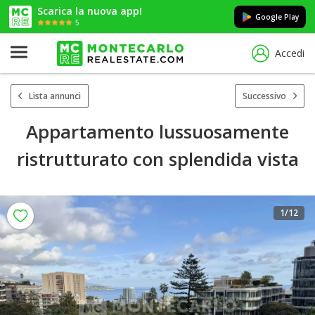
Scarica la nuova app!
Google Play
5
Accedi
Lista annunci
Successivo
Appartamento lussuosamente
ristrutturato con splendida vista
1
/12