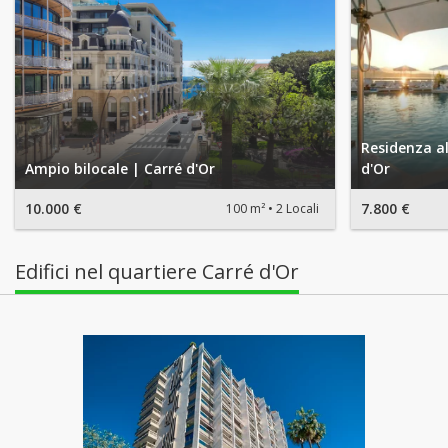
Residenza al
Ampio bilocale | Carré d'Or
d'Or
10.000 €
7.800 €
100 m²
2 Locali
Edifici nel quartiere Carré d'Or