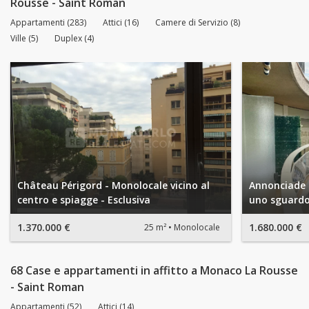
Rousse - Saint Roman
Appartamenti (283)
Attici (16)
Camere di Servizio (8)
Ville (5)
Duplex (4)
Château Périgord - Monolocale vicino al
Annonciade -
centro e spiagge - Esclusiva
uno sguardo
1.370.000 €
1.680.000 €
25 m²
Monolocale
68 Case e appartamenti in affitto a Monaco La Rousse
- Saint Roman
Appartamenti (52)
Attici (14)