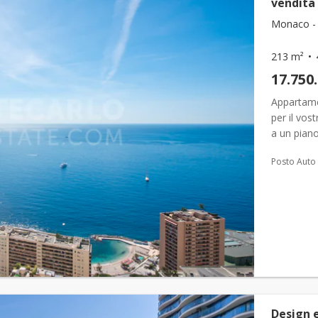
vendita
Monaco - 
213 m²
17.750
Appartame
per il vos
a un piano
confortevol
Posto Auto
Design 