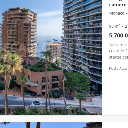
camere 
Monaco - 
90 m²
2
5.700.
Nella res
custode 2
stanze com
Ogni detta
Posto Auto