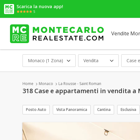
Scarica la nuova app!
5
Vendite Mo
Monaco (1 Zona)
Vendita
Case e
Home
Monaco
La Rousse - Saint Roman
318 Case e appartamenti in vendita a
Posto Auto
Vista Panoramica
Cantina
Esclusiva