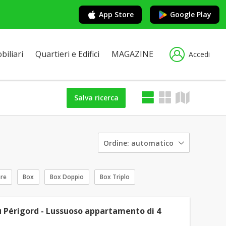
App Store
Google Play
iliari
Quartieri e Edifici
MAGAZINE
Accedi
Salva ricerca
Ordine:
automatico
are
Box
Box Doppio
Box Triplo
 Périgord - Lussuoso appartamento di 4