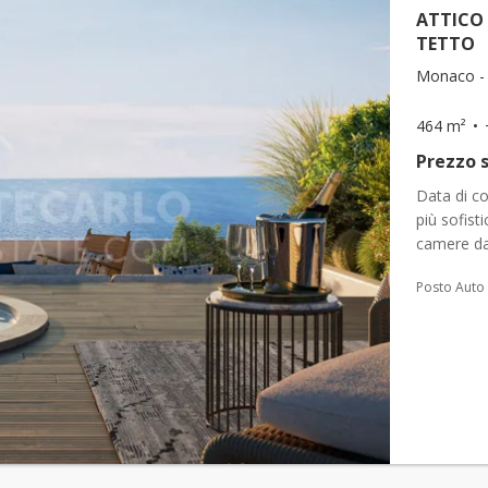
ATTICO 
TETTO
Monaco - 
464 m²
Prezzo s
Data di c
più sofist
camere da 
terrazza. T
Posto Auto