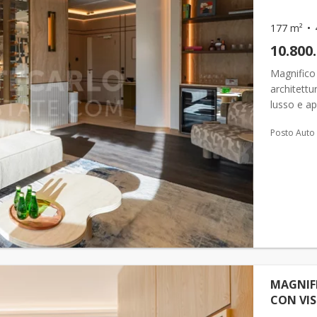
177 m²
10.800
Magnifico
architettu
lusso e app
scuole pubb
Posto Auto
MAGNIF
CON VIS