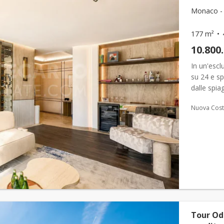
Monaco - 
177 m²
10.800
In un'escl
su 24 e spl
dalle spia
vi attende
Nuova Cost
Tour Od