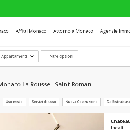
naco
Affitti Monaco
Attorno a Monaco
Agenzie Immob
 Appartamenti
+ Altre opzioni
 Monaco La Rousse - Saint Roman
Uso misto
Servizi di lusso
Nuova Costruzione
Da Ristruttur
Château
locali