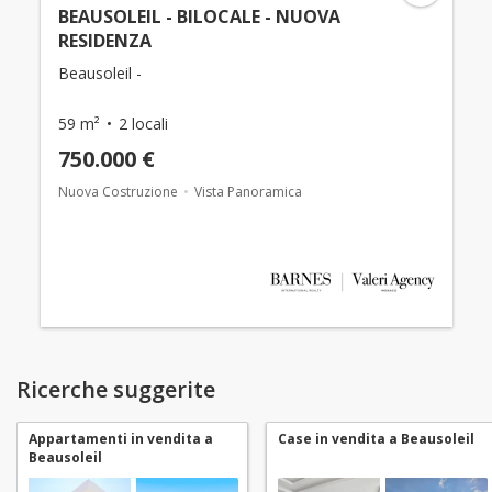
BEAUSOLEIL - BILOCALE - NUOVA
RESIDENZA
Beausoleil -
59 m²
2 locali
750.000 €
Nuova Costruzione
Vista Panoramica
Ricerche suggerite
Appartamenti in vendita a
Case in vendita a Beausoleil
Beausoleil