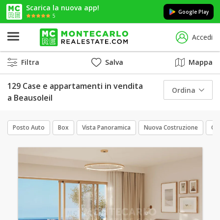
Scarica la nuova app!
Google Play
5
Accedi
Filtra
Salva
Mappa
129 Case e appartamenti in vendita
Ordina
a Beausoleil
Posto Auto
Box
Vista Panoramica
Nuova Costruzione
Ca