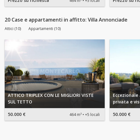
Prezzo su richiesta
Prezzo su ri
464 m²
+5 locali
20 Case e appartamenti in affitto: Villa Annonciade
Attici (10)
Appartamenti (10)
ATTICO TRIPLEX CON LE MIGLIORI VISTE
Eccezionale 
SUL TETTO
privata e v
50.000 €
50.000 €
464 m²
+5 locali