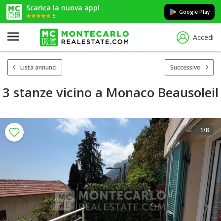
Scarica la nuova app!
Google Play
5
Accedi
Lista annunci
Successivo
3 stanze vicino a Monaco Beausoleil
1
/8