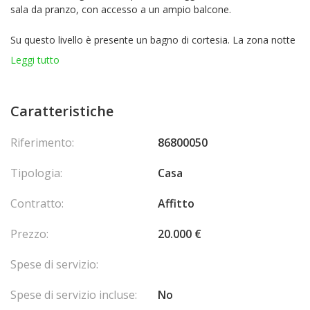
sala da pranzo, con accesso a un ampio balcone.
Su questo livello è presente un bagno di cortesia. La zona notte
comprende tre camere da letto, due bagni e un WC separato.
Leggi tutto
All’esterno, la villa dispone di una piscina e di un parcheggio sul
tetto per 3 veicoli, con colonnina di ricarica per auto elettriche.
Caratteristiche
Una realizzazione di grande qualità, proposta in un settore
molto richiesto, ideale per chi desidera vivere alle porte di
Riferimento:
86800050
Monaco in un contesto privilegiato. Spese di agenzia a carico del
venditore.
Tipologia:
Casa
Contratto:
Affitto
Prezzo:
20.000 €
Spese di servizio:
Spese di servizio incluse:
No