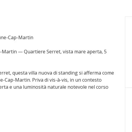
rune-Cap-Martin
-Martin — Quartiere Serret, vista mare aperta, 5
Serret, questa villa nuova di standing si afferma come
-Cap-Martin. Priva di vis-à-vis, in un contesto
erta e una luminosità naturale notevole nel corso
 rappresentanza aperto su una cucina contemporanea
re da letto e tre bagni, ogni ambiente dotato di
 in ogni stagione.