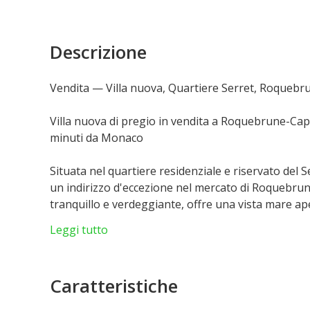
Descrizione
Vendita — Villa nuova, Quartiere Serret, Roqueb
Villa nuova di pregio in vendita a Roquebrune-Cap
minuti da Monaco
Situata nel quartiere residenziale e riservato del 
un indirizzo d'eccezione nel mercato di Roquebrune
tranquillo e verdeggiante, offre una vista mare ap
dell'intera giornata.
Leggi tutto
La villa si articola attorno a un ampio salone di
accuratamente attrezzata. Comprende quattro came
Caratteristiche
climatizzazione individuale per il massimo comfort