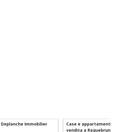
 Deplanche Immobilier
Case e appartamenti con posto
vendita a Roquebrune-Cap-Mar