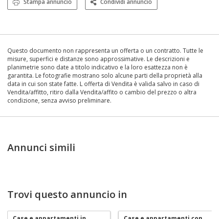
Stampa annuncio
Condividi annuncio
Questo documento non rappresenta un offerta o un contratto. Tutte le
misure, superfici e distanze sono approssimative. Le descrizioni e
planimetrie sono date a titolo indicativo e la loro esattezza non è
garantita. Le fotografie mostrano solo alcune parti della proprietà alla
data in cui son state fatte. L offerta di Vendita è valida salvo in caso di
Vendita/affitto, ritiro dalla Vendita/affito o cambio del prezzo o altra
condizione, senza avviso preliminare.
Annunci simili
Trovi questo annuncio in
Case e appartamenti in
Case e appartamenti con