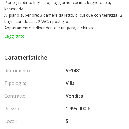
Piano giardino: Ingresso, soggiorno, cucina, bagno ospiti,
lavanderia.
Al piano superiore: 3 camere da letto, di cui due con terrazza, 2
bagni con doccia, 2 WC, ripostiglio.
Appartamento indipendente e un garage chiuso.
Zona ricercata: Vicino al centro città, alle spiagge e ai negozi.
Leggi tutto
Aeroporto di Nizza 25 minuti - Monaco 20 minuti
Caratteristiche
En collaboration avec : VALERI AGENCY BY JM BAREÏ
Spese di
agenzia a carico del venditore.
Riferimento:
VF1481
Tipologia:
Villa
Contratto:
Vendita
Prezzo:
1.995.000 €
Locali:
5