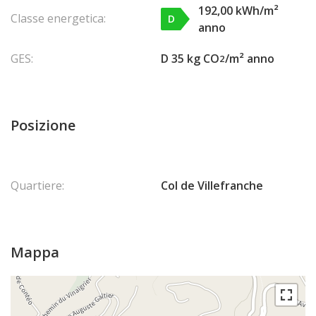
192,00 kWh/m²
Classe energetica:
D
anno
GES:
D 35 kg CO
/m² anno
2
Posizione
Quartiere:
Col de Villefranche
Mappa