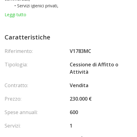
• Servizi igienici privati,
• Una piccola terrazza che offre un piacevole spazio
Leggi tutto
esterno.
L'affitto è di 3.000 euro al mese
Opportunità da cogliere
Caratteristiche
Non esitate a contattarci per maggiori informazioni o per
organizzare una visita.
Riferimento:
V1783MC
Tipologia:
Cessione di Affitto o
Attività
Contratto:
Vendita
Prezzo:
230.000 €
Spese annuali:
600
Servizi:
1