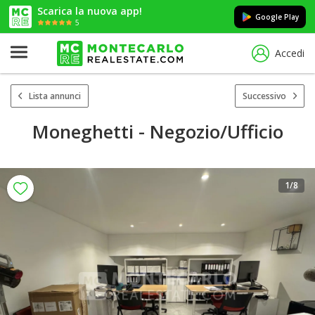
Scarica la nuova app!
Google Play
5
Accedi
Lista annunci
Successivo
Moneghetti - Negozio/Ufficio
1
/8