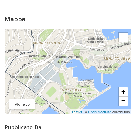
Mappa
+
−
Monaco
Leaflet
| ©
OpenStreetMap
contributors
Pubblicato Da