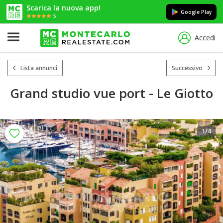
Scarica la nuova app!
Google Play
5
Accedi
Lista annunci
Successivo
Grand studio vue port - Le Giotto
1
/4