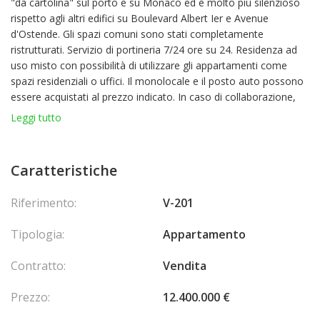
"da cartolina" sul porto e su Monaco ed è molto più silenzioso
rispetto agli altri edifici su Boulevard Albert Ier e Avenue
d'Ostende. Gli spazi comuni sono stati completamente
ristrutturati. Servizio di portineria 7/24 ore su 24. Residenza ad
uso misto con possibilità di utilizzare gli appartamenti come
spazi residenziali o uffici. Il monolocale e il posto auto possono
essere acquistati al prezzo indicato. In caso di collaborazione,
verrà applicata una retrocessione delle commissioni del 1%.
Leggi tutto
L'appartamento di 4 locali è formato dall'unione di due unità. È
stato recentemente oggetto di ampi lavori di ristrutturazione.
Caratteristiche
L'arredamento in stile contemporaneo include tutti gli infissi su
misura realizzati da artigiani italiani, sistema di allarme e
Riferimento:
V-201
telecamere, riscaldamento ed aria condizionata autonomi,
riscaldamento esterno che consente di godere della terrazza
Tipologia:
Appartamento
tutto l'anno, impianto stereo Sonos. Distribuzione: ingresso con
guardaroba, soggiorno, sala da pranzo, cucina, ripostiglio,
Contratto:
Vendita
bagno per gli ospiti, balcone con vista su Fort Antoine, balcone
con vista su Port Hercule e sulla città, 3 camere da letto, 3
Prezzo:
12.400.000 €
bagni, cabina armadio, numerosi armadi a muro. Il prezzo
include 1 cantina e 1 box auto chiuso.