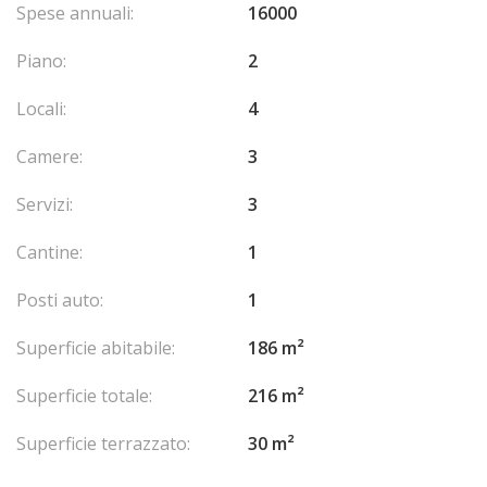
Spese annuali:
16000
Un altro posto auto è disponibile per l'acquisto al prezzo di
600.000 €.
Piano:
2
Locali:
4
Camere:
3
Servizi:
3
Cantine:
1
Posti auto:
1
Superficie abitabile:
186 m²
Superficie totale:
216 m²
Superficie terrazzato:
30 m²