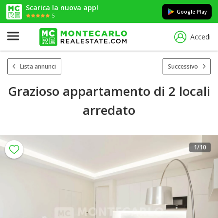
Scarica la nuova app!
Google Play
5
Accedi
Lista annunci
Successivo
Grazioso appartamento di 2 locali
arredato
1
/10