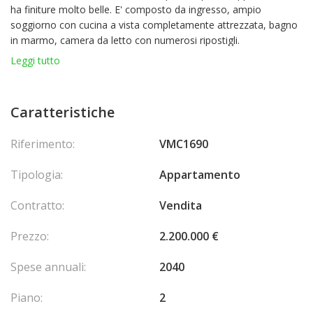
ha finiture molto belle. E' composto da ingresso, ampio
soggiorno con cucina a vista completamente attrezzata, bagno
in marmo, camera da letto con numerosi ripostigli.
L'appartamento è dotato di aria condizionata.
Leggi tutto
Caratteristiche
Riferimento:
VMC1690
Tipologia:
Appartamento
Contratto:
Vendita
Prezzo:
2.200.000 €
Spese annuali:
2040
Piano:
2