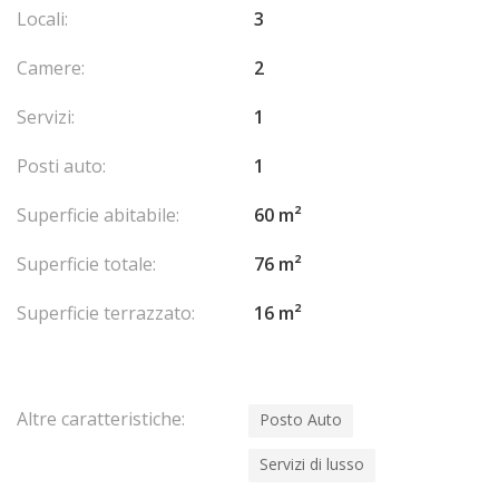
terre monegasco. Un
parcheggio
opzionale è disponibile in un
Locali:
3
edificio vicino, offrendo una maggiore comodità in questo
famoso quartiere.
Camere:
2
Servizi:
1
Posti auto:
1
Superficie abitabile:
60 m²
Superficie totale:
76 m²
Superficie terrazzato:
16 m²
Altre caratteristiche:
Posto Auto
Servizi di lusso