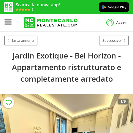
Scarica la nuova app!
Google Play
5
Accedi
Lista annunci
Successivo
Jardin Exotique - Bel Horizon -
Appartamento ristrutturato e
completamente arredato
1
/9