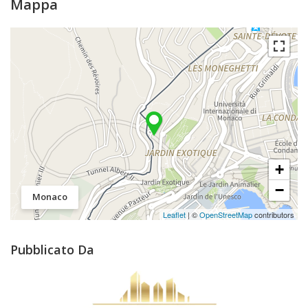
Mappa
+
−
Monaco
Leaflet
| ©
OpenStreetMap
contributors
Pubblicato Da