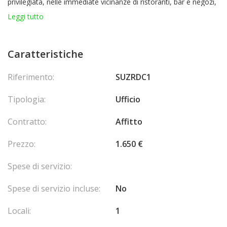
privilegiata, nelle immediate vicinanze di ristoranti, bar e negozi,
e a soli 5 minuti a piedi da un parcheggio pubblico. Combina
Leggi tutto
tranquillità e accessibilità, pur essendo visibile e facile da
raggiungere.
1 Ingresso
Caratteristiche
1 sala principale
1 bagno con doccia
Riferimento:
SUZRDC1
Tipologia:
Ufficio
Contratto:
Affitto
Prezzo:
1.650 €
Spese di servizio:
Spese di servizio incluse:
No
Locali:
1