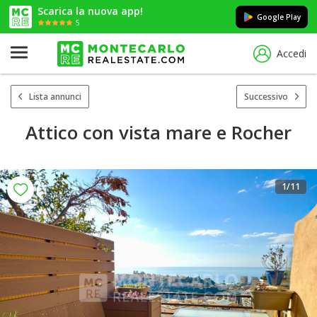
Scarica la nuova app!
Google Play
5
Accedi
Lista annunci
Successivo
Attico con vista mare e Rocher
1
/11