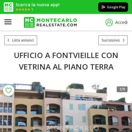
Scarica la nuova app!
Google Play
5
Accedi
Lista annunci
Successivo
UFFICIO A FONTVIEILLE CON
VETRINA AL PIANO TERRA
1
/9