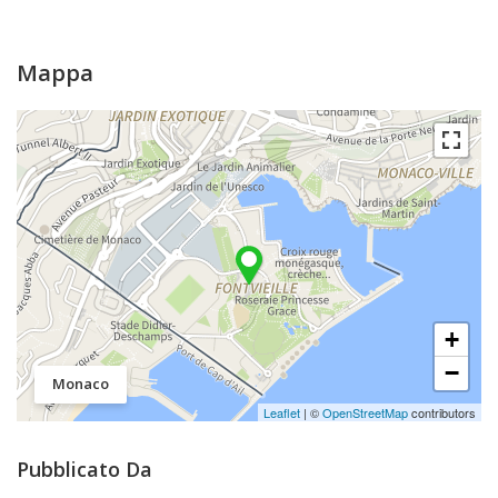
Mappa
+
−
Monaco
Leaflet
| ©
OpenStreetMap
contributors
Pubblicato Da