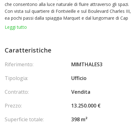
che consentono alla luce naturale di fluire attraverso gli spazi.
Con vista sul quartiere di Fontvieille e sul Boulevard Charles III,
ea pochi passi dalla spiaggia Marquet e dal lungomare di Cap
d'Ail.
Leggi tutto
Caratteristiche
Riferimento:
MIMTHALES3
Tipologia:
Ufficio
Contratto:
Vendita
Prezzo:
13.250.000 €
Superficie totale:
398 m²