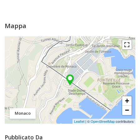
Mappa
+
−
Monaco
Leaflet
| ©
OpenStreetMap
contributors
Pubblicato Da