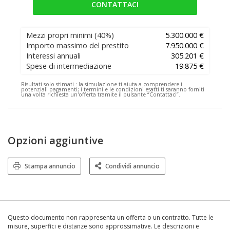
CONTATTACI
Mezzi propri minimi
(40%)
5.300.000 €
Importo massimo del prestito
7.950.000 €
Interessi annuali
305.201 €
Spese di intermediazione
19.875 €
Risultati solo stimati :
la simulazione ti aiuta a comprendere i
potenziali pagamenti; i termini e le condizioni esatti ti saranno forniti
una volta richiesta un'offerta tramite il pulsante “Contattaci”.
Opzioni aggiuntive
Stampa annuncio
Condividi annuncio
Questo documento non rappresenta un offerta o un contratto. Tutte le
misure, superfici e distanze sono approssimative. Le descrizioni e