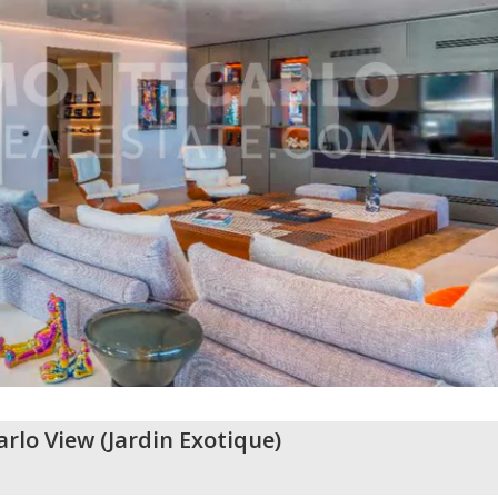
rlo View
(
Jardin Exotique
)