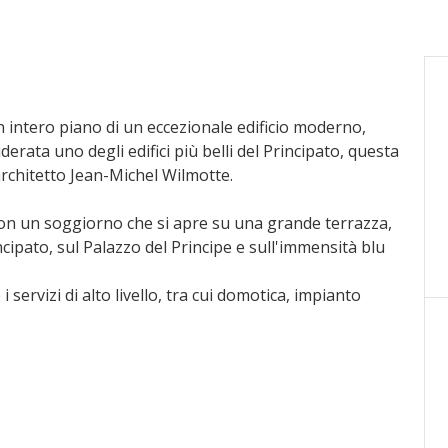
ntero piano di un eccezionale edificio moderno,
derata uno degli edifici più belli del Principato, questa
rchitetto Jean-Michel Wilmotte.
n un soggiorno che si apre su una grande terrazza,
ipato, sul Palazzo del Principe e sull'immensità blu
servizi di alto livello, tra cui domotica, impianto
mento e aria condizionata regolabile individualmente
te a tutta altezza dal pavimento al soffitto creano un
terni, esaltando le spettacolari viste che circondano
 ciascuna con bagno privato. La suite padronale si
e cinema, un doppio camerino e un'area benessere