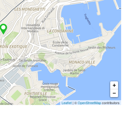
+
−
Leaflet
| ©
OpenStreetMap
contributors