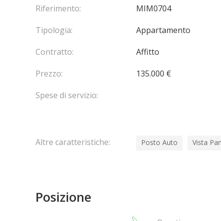
Servizi e finiture di lusso in tutta la proprietà.
Riferimento:
MIM0704
Tipologia:
Appartamento
Contratto:
Affitto
Prezzo:
135.000 €
Spese di servizio:
Altre caratteristiche:
Posto Auto
Vista Pa
Posizione