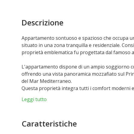
Descrizione
Appartamento sontuoso e spazioso che occupa un i
situato in una zona tranquilla e residenziale. Consi
proprietà emblematica fu progettata dal famoso a
L'appartamento dispone di un ampio soggiorno co
offrendo una vista panoramica mozzafiato sul Princ
del Mar Mediterraneo.
Questa proprietà integra tutti i comfort moderni e i 
audio integrato nel soffitto, riscaldamento a pavi
Leggi tutto
in tutte le stanze principali. Le finestre minimalis
collegamento armonioso tra gli spazi interni ed es
la proprietà. L'appartamento ha 5 camere da letto,
Caratteristiche
apre su una grande terrazza e dispone di un hom
con jacuzzi.