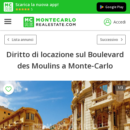
Scarica la nuova app!
Google Play
5
Accedi
Lista annunci
Successivo
Diritto di locazione sul Boulevard
des Moulins a Monte-Carlo
1
/3