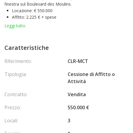
finestra sul Boulevard des Moulins.
Locazione: € 550.000
Affitto: 2.225 € + spese
Attività:
Leggi tutto
«Ristrutturazione, decorazione interna ed esterna,
coordinamento dei lavori e assistenza ai direttori dei lavori, ad
eccezione delle attività relative alla professione di architetto e di
Caratteristiche
qualsiasi attività che rientri nell'ambito di applicazione
dell'ordinanza sovrana relativa alle condizioni di qualificazione
Riferimento:
CLR-MCT
professionale e di assicurazione applicabili alle attività del Edilizia
e Lavori Pubblici. Messa in servizio, intermediazione e fornitura
Tipologia:
Cessione di Affitto o
di mobili, attrezzature e materiali relativi all'attività».
Attività
Contratto:
Vendita
Prezzo:
550.000 €
Locali:
3