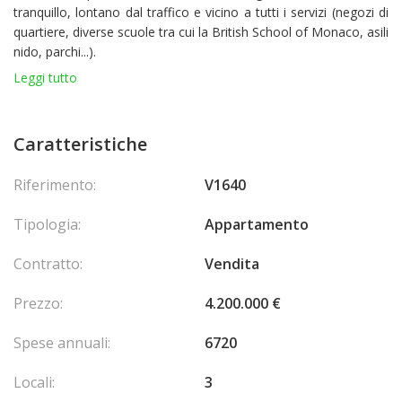
tranquillo, lontano dal traffico e vicino a tutti i servizi (negozi di
quartiere, diverse scuole tra cui la British School of Monaco, asili
nido, parchi...).
Bellissimo trilocale in perfette condizioni, composto da un
Leggi tutto
ingresso, un luminoso soggiorno con cucina completamente
attrezzata, due camere da letto ciascuna con il proprio bagno in
marmo e doppi lavabi, e una splendida terrazza con vista aperta
Caratteristiche
sulla città e sul mare. La sua esposizione angolare e doppia, con
orientamento principale a sud, garantisce un’ottima luminosità
Riferimento:
V1640
durante tutta la giornata.
L’appartamento è completamente climatizzato. Ottima
Tipologia:
Appartamento
opportunità sia come residenza che come investimento
locativo.
Contratto:
Vendita
Un posto auto al Patio Palace è disponibile come opzione al
prezzo di 350.000 €.
Prezzo:
4.200.000 €
Spese annuali:
6720
Locali:
3