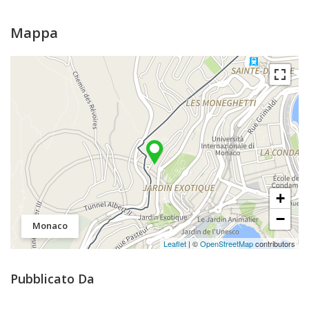
Mappa
+
−
Monaco
Leaflet
| ©
OpenStreetMap
contributors
Pubblicato Da