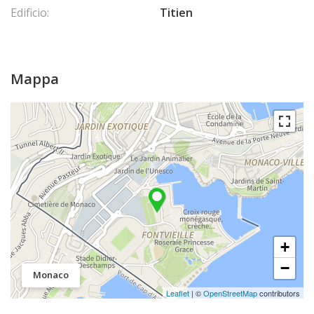
Edificio:
Titien
Mappa
+
−
Monaco
Leaflet
| ©
OpenStreetMap
contributors