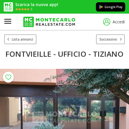
Scarica la nuova app!
Google Play
5
Accedi
Lista annunci
Successivo
FONTVIEILLE - UFFICIO - TIZIANO
1
/2