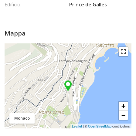
Edificio:
Prince de Galles
Mappa
+
−
Monaco
Leaflet
| ©
OpenStreetMap
contributors