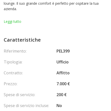
lounge. Il suo grande comfort è perfetto per ospitare la tua
azienda.
Situato nel cuore del Carré d'Or, offriamo un ufficio con vetrina
Leggi tutto
Caratteristiche
Riferimento:
PEL399
Tipologia:
Ufficio
Contratto:
Affitto
Prezzo:
7.000 €
Spese di servizio:
200 €
Spese di servizio incluse:
No