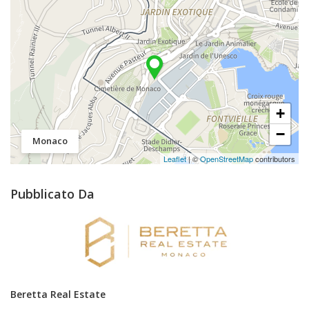
+
−
Monaco
Leaflet
| ©
OpenStreetMap
contributors
Pubblicato Da
Beretta Real Estate