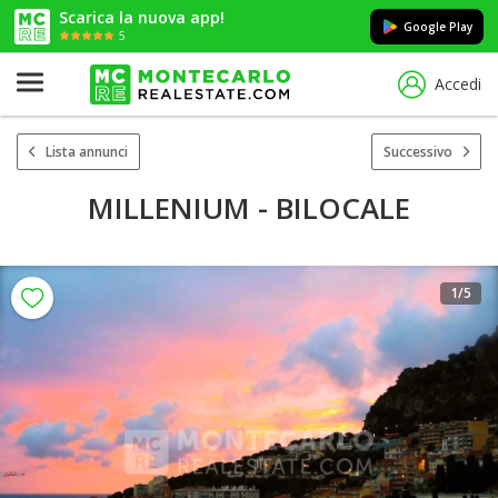
Scarica la nuova app!
Google Play
5
Accedi
Lista annunci
Successivo
MILLENIUM - BILOCALE
1
/5