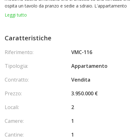
ospita un tavolo da pranzo e sedie a sdraio. L'appartamento
ospita una camera matrimoniale e una seconda stanza che può
Leggi tutto
essere utilizzata come camera per bambini e si affaccia anche
sulla terrazza.
Caratteristiche
L'appartamento beneficia di materiali di qualità, tra cui pavimenti
in parquet, aria condizionata e tapparelle elettriche.
Riferimento:
VMC-116
Una cantina e un posto auto fanno parte dei servizi.
Tipologia:
Appartamento
Contratto:
Vendita
Prezzo:
3.950.000 €
Locali:
2
Camere:
1
Cantine:
1