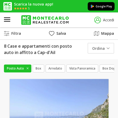
Scarica la nuova app!
Google Play
5
Accedi
Filtra
Salva
Mappa
8 Case e appartamenti con posto
Ordina
auto in affitto a Cap-d'Ail
Posto Auto
Box
Arredato
Vista Panoramica
Box Dopp