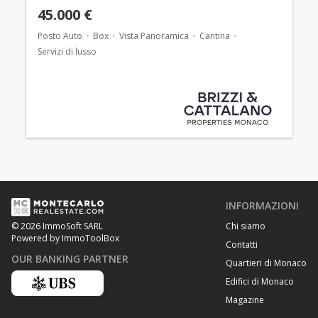
45.000 €
Posto Auto
Box
Vista Panoramica
Cantina
Servizi di lusso
INFORMAZIONI
Chi siamo
© 2026 ImmoSoft SARL
Powered by ImmoToolBox
Contatti
OUR BANKING PARTNER
Quartieri di Monaco
Edifici di Monaco
Magazine