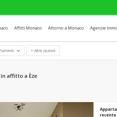
naco
Affitti Monaco
Attorno a Monaco
Agenzie Immob
rtamenti
+ Altre opzioni
n affitto a Èze
Apparta
recente