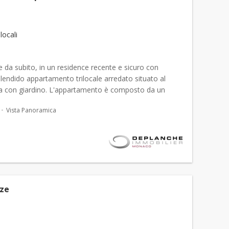
 locali
e da subito, in un residence recente e sicuro con
plendido appartamento trilocale arredato situato al
ra con giardino. L'appartamento è composto da un
 con cucina a vista arredata e completamente
Vista Panoramica
 d...
Èze