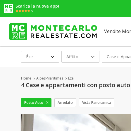
Scarica la nuova app!
5
Vendite Mo
Èze
Affitto
Case e Appa
Home
Alpes-Maritimes
Èze
4 Case e appartamenti con posto auto i
Posto Auto
Arredato
Vista Panoramica