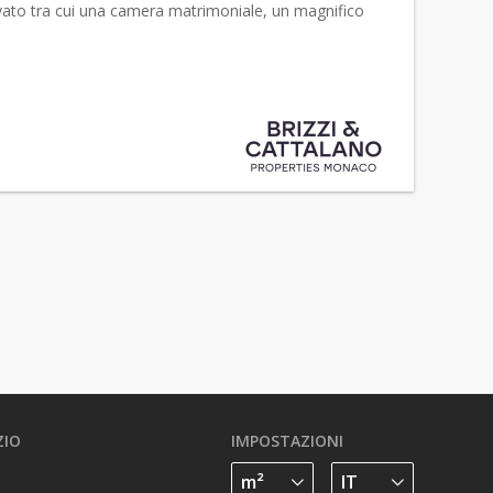
vato tra cui una camera matrimoniale, un magnifico
 una cucina separata e compl...
ZIO
IMPOSTAZIONI