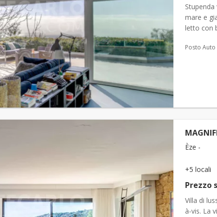
Stupenda v
mare e gi
letto con
americana.
Posto Auto
MAGNIF
Èze -
+5 locali
Prezzo s
Villa di l
à-vis. La 