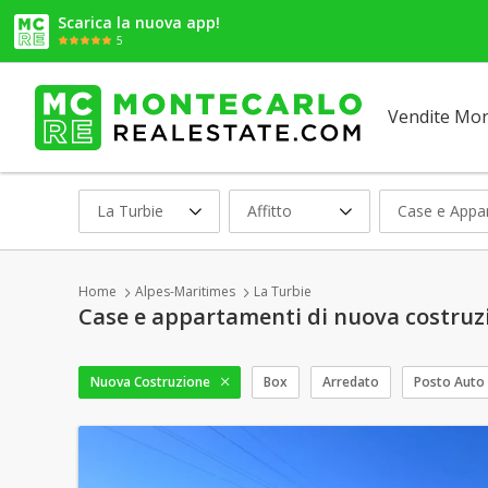
Scarica la nuova app!
5
Vendite Mo
La Turbie
Affitto
Case e Appa
Home
Alpes-Maritimes
La Turbie
Case e appartamenti di nuova costruzio
Nuova Costruzione
Box
Arredato
Posto Auto