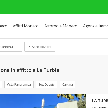
naco
Affitti Monaco
Attorno a Monaco
Agenzie Immob
rtamenti
+ Altre opzioni
ne in affitto a La Turbie
Vista Panoramica
Box Doppio
Cantina
LA TURBI
La Turbie 