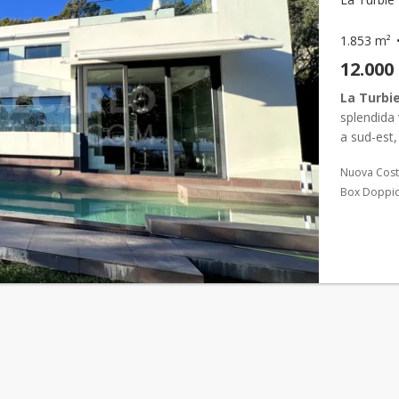
1.853 m²
12.000
La Turbi
splendida
a sud-est,
una superf
Nuova Cost
Box Doppi