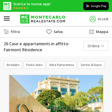
Scarica la nuova app!
Google Play
5
Accedi
Filtra
Salva
Mappa
26 Case e appartamenti in affitto:
Ordina
Fairmont Résidence
Arredato
Posto Auto
Vista Panoramica
Servizi di lusso