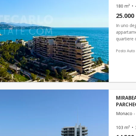
180 m²
25.000
In uno degl
appartame
quartiere 
per avere 
Posto Auto
MIRABEA
PARCHE
Monaco - 
103 m²