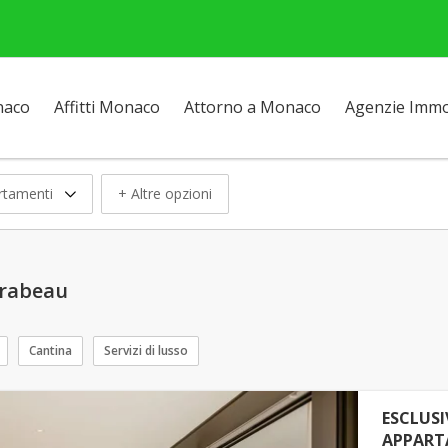
naco
Affitti Monaco
Attorno a Monaco
Agenzie Immob
rtamenti
+ Altre opzioni
irabeau
Cantina
Servizi di lusso
ESCLUSI
APPART