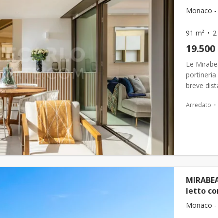
Monaco - 
91 m²
2
19.500
Le Mirabea
portineria
breve dist
vanta una 
Arredato
MIRABEA
letto c
Monaco - 