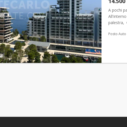
14.500
A pochi pa
All'intern
palestra,
luminoso 
Posto Auto