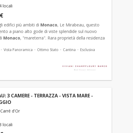
4 locali
 €
i edifici più ambiti di
Monaco
, Le Mirabeau, questo
nto a piano alto gode di viste splendide sul nuovo
di
Monaco
, "mareterra". Rara proprietà della residenza
tre camere da letto e tre bagni, la camera da let...
Vista Panoramica
Ottimo Stato
Cantina
Esclusiva
U: 3 CAMERE - TERRAZZA - VISTA MARE -
GGIO
Carré d'Or
3 locali